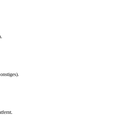
m.
onstiges).
tfernt.