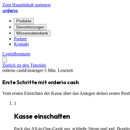
Zum Hauptinhalt springen
orderio
Produkte
Dienstleistungen
Wissensdatenbank
Partner
Kontakt
Login
Beratung
Zurück zu den Tutorials
orderio cash
Einsteiger
·
5
Min. Lesezeit
Erste Schritte mit orderio cash
Vom ersten Einrichten der Kasse über das Anlegen deines ersten Produ
1
Kasse einschalten
Pack das All-in-One-Gerät aus, schließe Strom und ggf. Bondr